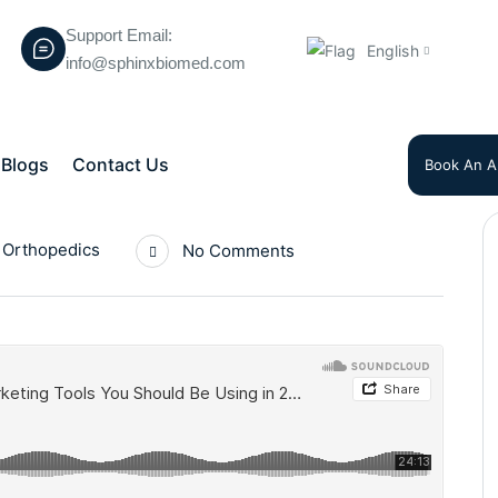
Support Email:
English
info@sphinxbiomed.com
Blogs
Contact Us
Book An A
Orthopedics
No Comments