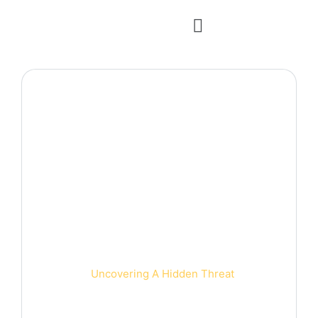
Case Studies Detail.
Home 2
Uncovering A Hidden Threat